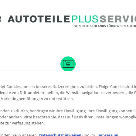
 willkommen bei AutoteilePl
t Cookies, um ein besseres Nutzererlebnis zu bieten. Einige Cookies sind 
ienste von Drittanbietern helfen, die Websitenavigation zu verbessern, die
e Marketingbemühungen zu unterstützen.
Hier finden Sie den passenden Onlineshop für Ihre Automarke.
den zu dürfen, benötigen wir Ihre Einwilligung. Ihre Einwilligung können Si
s Sortiment aus Originalteilen und markenspezifischem Zubehör – z
oder ändern. Bitte beachten Sie, dass auf Basis Ihrer Einstellungen womögli
uswahl des Shops werden Sie direkt in den Autohaus-Onlineshop we
ite zur Verfügung stehen.
Wir wünschen Ihnen viel Spaß beim Shoppen!
finden Sie in unseren
Datenschutzhinweisen
und im
Impressum
.