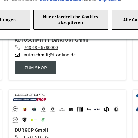
Nur erforderliche Cookies
ellungen
Alle C
akzeptieren
AUTOSCHMITT FRANKFURT GmbH
+49 69 - 6780000
autoschmitt@t-online.de
ZUM SHOP
DÜRKOP GmbH
0531703339