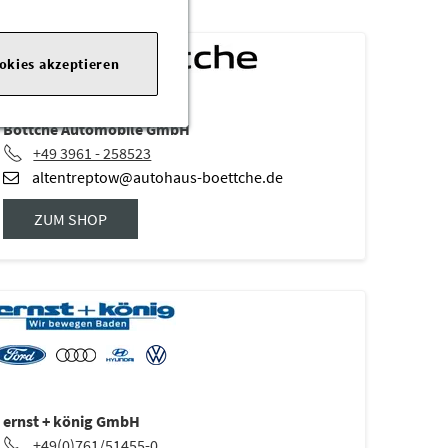
ookies akzeptieren
Böttche Automobile GmbH
+49 3961 - 258523
altentreptow@autohaus-boettche.de
ZUM SHOP
ernst + könig GmbH
+49(0)761/51455-0