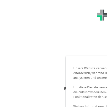
Herzlich
Unsere Website verwende
erforderlich, während D
analysieren und unser
Um diese Dienste verwen
Es erwartet Sie ein große
die Zukunft widerrufen 
Nach Ihrer A
Funktionalitäten der Se
Weitere Informationen 