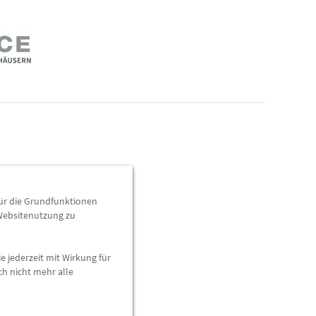
usService
für die Grundfunktionen
 Websitenutzung zu
e jederzeit mit Wirkung für
ur Lieferung und Abholung.
ch nicht mehr alle
itergeleitet.